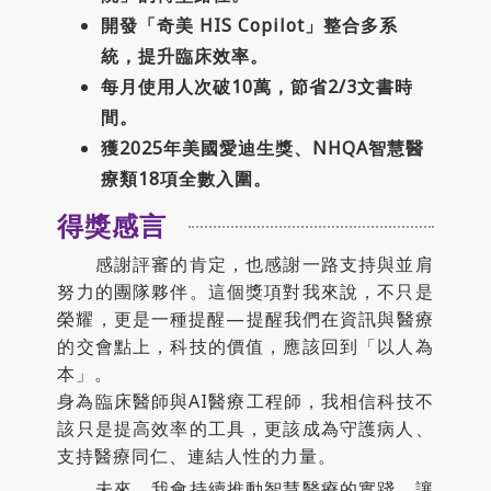
開發「奇美 HIS Copilot」整合多系
統，提升臨床效率。
每月使用人次破10萬，節省2/3文書時
間。
獲2025年美國愛迪生獎、NHQA智慧醫
療類18項全數入圍。
得獎感言
感謝評審的肯定，也感謝一路支持與並肩
努力的團隊夥伴。這個獎項對我來說，不只是
榮耀，更是一種提醒—提醒我們在資訊與醫療
的交會點上，科技的價值，應該回到「以人為
本」。
身為臨床醫師與AI醫療工程師，我相信科技不
該只是提高效率的工具，更該成為守護病人、
支持醫療同仁、連結人性的力量。
未來，我會持續推動智慧醫療的實踐，讓