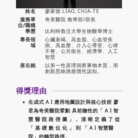
聯絡我們
姓名
廖家德 LIAO, CHIA-TE
服務單
奇美醫院 教學部/部長
位/職稱
學歷
比利時魯汶大學生物醫學博士
專長領
心臟衰竭、高血脂、心血管疾
域
病、高血壓、介入心導管、心律
不整、公共衛生、經濟學、人工
智慧
座右銘
以第一性原理洞察事物本質，用
創新思維跳脫慣性認知。
得獎理由
生成式 A I 應用地圖設計與核心技術 廖
君為奇美醫院擘劃 具前瞻性的「 A I 智
慧 醫 院 路 徑 圖 」， 清 晰 定 義 了 從
「 基 礎 數 位 化 」 到 「 A I 智慧醫
院」的轉型路徑。