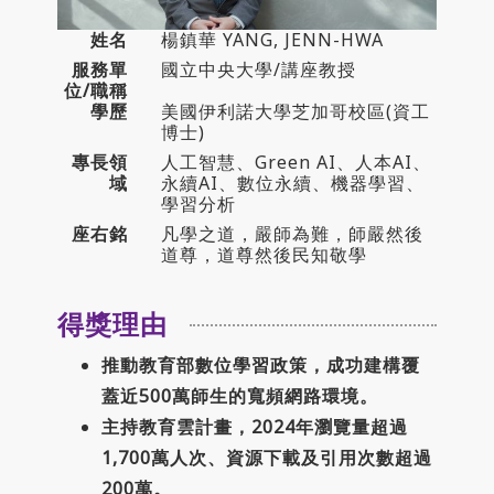
聯絡我們
姓名
楊鎮華 YANG, JENN-HWA
服務單
國立中央大學/講座教授
位/職稱
學歷
美國伊利諾大學芝加哥校區(資工
博士)
專長領
人工智慧、Green AI、人本AI、
域
永續AI、數位永續、機器學習、
學習分析
座右銘
凡學之道，嚴師為難，師嚴然後
道尊，道尊然後民知敬學
得獎理由
推動教育部數位學習政策，成功建構覆
蓋近500萬師生的寬頻網路環境。
主持教育雲計畫，2024年瀏覽量超過
1,700萬人次、資源下載及引用次數超過
200萬。