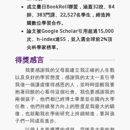
成立臺日BookRoll聯盟，涵蓋32校、84
師、383門課、22,527名學生，締造跨
國數位學習合作。
論文被Google Scholar引用超過15,000
次、h-index達55，並入選全球前2%頂
尖科學家榜單。
得獎感言
我要感謝我的父母親建立我正確的人生觀
以及良好的學習態度，感謝我的太太一直引導
我做一個謙虛懂得感恩的人，並時時提醒我要
抱著回饋的心看待這個社會。我也要感謝我的
兩個孩子，他們都已經博士畢業並在國內大學
任教，他們持續努力向上的態度是我最大的驕
傲，也鼓勵我在學術研究上持續精進，要與孩
子們一同成長進步。
以個人名義獲獎的成就，背後是大家的努